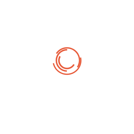
on right side.
Udbringning / levering
Ved større bestillinger / ordrer kan vi være behjælpelige med
levering. Udbringning / levering skal aftales ved bestilling - og
inden betaling, så vi er sikre på at alt forløber som det skal.
Kontaktinformation:
Det Franske Conditori
+45 35 35 15 46
kontakt@detfranskeconditori.dk